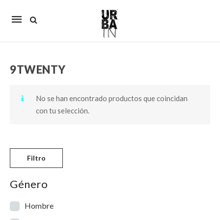
Mobile
navigation
9TWENTY
Skip to content
No se han encontrado productos que coincidan
con tu selección.
Filtro
Género
Hombre