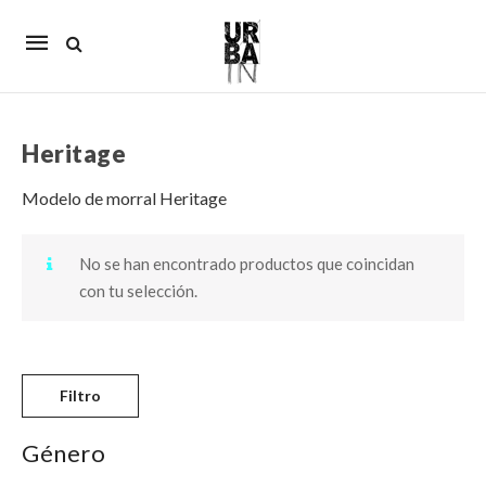
Mobile
navigation
Heritage
Skip to content
Modelo de morral Heritage
No se han encontrado productos que coincidan
con tu selección.
Filtro
Género