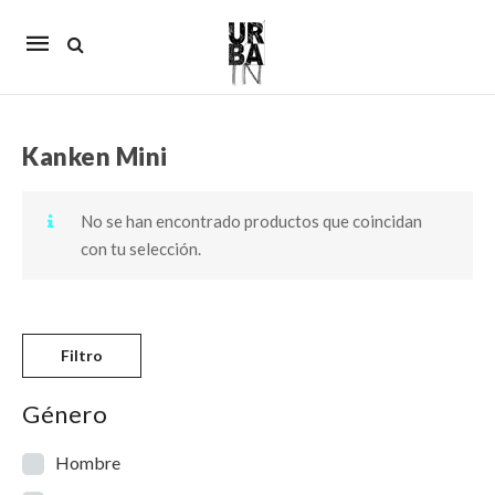
Mobile
navigation
Kanken Mini
Skip to content
No se han encontrado productos que coincidan
con tu selección.
Filtro
Género
Hombre