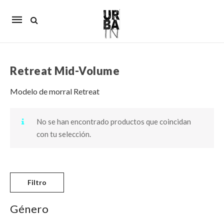
Mobile
navigation
Retreat Mid-Volume
Skip to content
Modelo de morral Retreat
No se han encontrado productos que coincidan
con tu selección.
Filtro
Género