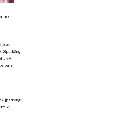
enino
n_text
43{padding-
eft: 5%
ias para
e la copia?
53{padding-
eft: 5%