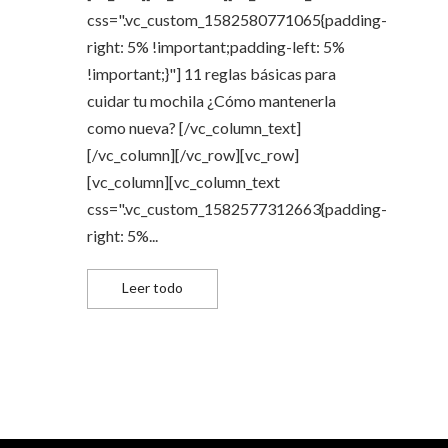
css=".vc_custom_1582580771065{padding-
right: 5% !important;padding-left: 5%
!important;}"] 11 reglas básicas para
cuidar tu mochila ¿Cómo mantenerla
como nueva? [/vc_column_text]
[/vc_column][/vc_row][vc_row]
[vc_column][vc_column_text
css=".vc_custom_1582577312663{padding-
right: 5%...
11 reglas básicas para cuidar tu mochila
Leer todo