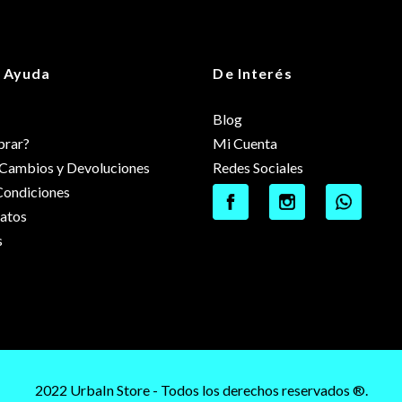
 Ayuda
De Interés
Blog
rar?
Mi Cuenta
e Cambios y Devoluciones
Redes Sociales
Condiciones
datos
s
2022 UrbaIn Store - Todos los derechos reservados ®.