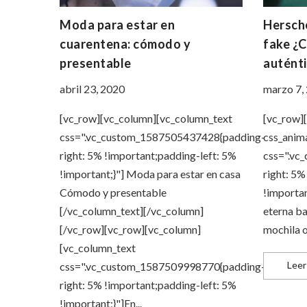
Moda para estar en
Hersche
cuarentena: cómodo y
fake ¿C
presentable
auténti
abril 23, 2020
marzo 7,
[vc_row][vc_column][vc_column_text
[vc_row]
css=".vc_custom_1587505437428{padding-
css_anim
right: 5% !important;padding-left: 5%
css=".vc
!important;}"] Moda para estar en casa
right: 5%
Cómodo y presentable
!important
[/vc_column_text][/vc_column]
eterna ba
[/vc_row][vc_row][vc_column]
mochila or
[vc_column_text
Leer
css=".vc_custom_1587509998770{padding-
right: 5% !important;padding-left: 5%
!important;}"]En...