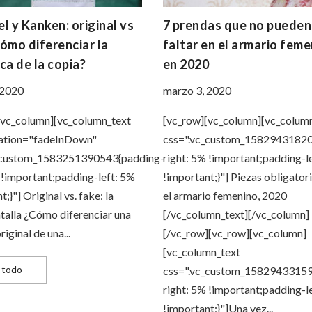
l y Kanken: original vs
7 prendas que no pueden
ómo diferenciar la
faltar en el armario fem
ca de la copia?
en 2020
 2020
marzo 3, 2020
[vc_column][vc_column_text
[vc_row][vc_column][vc_colum
ation="fadeInDown"
css=".vc_custom_15829431820
_custom_1583251390543{padding-
right: 5% !important;padding-l
 !important;padding-left: 5%
!important;}"] Piezas obligator
;}"] Original vs. fake: la
el armario femenino, 2020
talla ¿Cómo diferenciar una
[/vc_column_text][/vc_column]
iginal de una...
[/vc_row][vc_row][vc_column]
[vc_column_text
Herschel y Kanken: original vs fake ¿Cómo diferenciar la auténtica d
 todo
css=".vc_custom_15829433159
right: 5% !important;padding-l
!important;}"]Una vez...