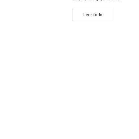
 presentable
7 prendas que no p
Leer todo