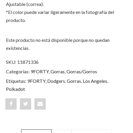
Ajustable (correa).
*El color puede variar ligeramente en la fotografía del
producto.
Este producto no está disponible porque no quedan
existencias.
SKU:
11871336
Categorías:
9FORTY
,
Gorras
,
Gorras/Gorros
Etiquetas:
9FORTY
,
Dodgers
,
Gorras
,
Los Angeles
,
Polkadot
Share
Post
Share
"Los
status
"Los
Angeles
"Los
Angeles