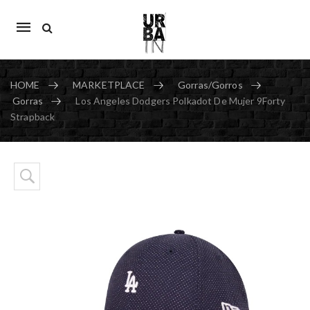
Mobile
navigation
HOME
MARKETPLACE
Gorras/Gorros
Gorras
Los Angeles Dodgers Polkadot De Mujer 9Forty
Strapback
Skip to content