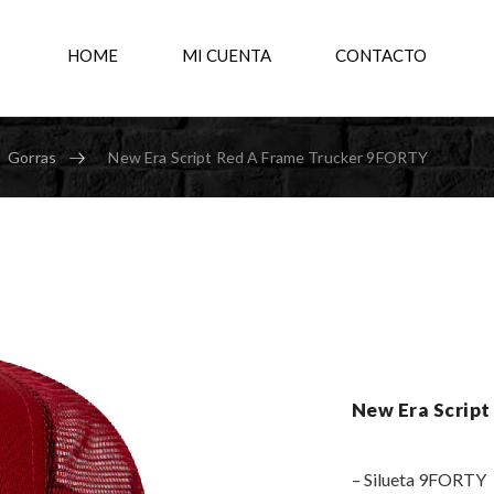
HOME
MI CUENTA
CONTACTO
Gorras
New Era Script Red A Frame Trucker 9FORTY
New Era Scrip
– Silueta 9FORTY