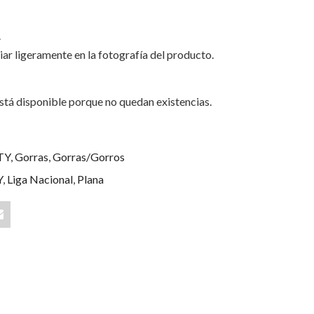
.
iar ligeramente en la fotografía del producto.
stá disponible porque no quedan existencias.
TY
,
Gorras
,
Gorras/Gorros
Y
,
Liga Nacional
,
Plana
Share
"Tigres
de
Cartagena