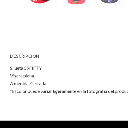
DESCRIPCIÓN
Silueta 59FIFTY.
Visera plana.
A medida. Cerrada.
*El color puede variar ligeramente en la fotografía del produ
INFORMACIÓN ADICIONAL
No hay valoraciones aún.
Peso