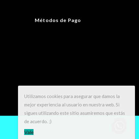
25 × 17 × 13 cm
Métodos de Pago
6 7/8
,
7 1/2
,
7 3/8
,
7 5/8
,
7
,
7 1/4
,
7 1/8
Utilizamos cookies para asegurar que damos la
mejor experiencia al usuario en nuestra web. Si
sigues utilizando este sitio asumiremos que estás
de acuerdo. ;)
Vale