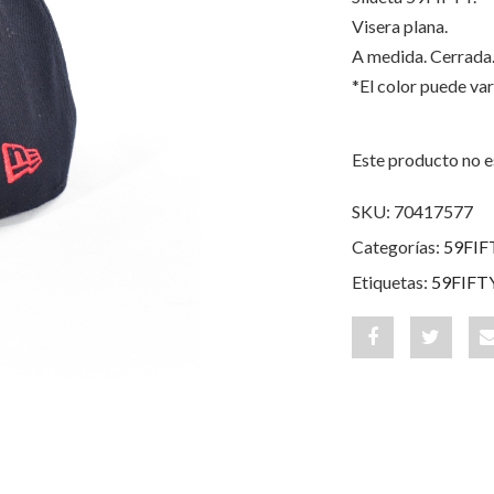
Visera plana.
A medida. Cerrada
*El color puede var
Este producto no e
SKU:
70417577
Categorías:
59FIF
Etiquetas:
59FIFT
Share
Post
"Tigres
status
de
"Tigres
Cartagena
de