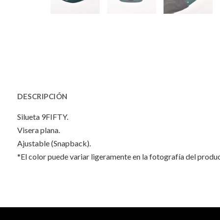
DESCRIPCIÓN
Silueta 9FIFTY.
Visera plana.
Ajustable (Snapback).
*El color puede variar ligeramente en la fotografía del produ
INFORMACIÓN ADICIONAL
No hay valoraciones aún.
Peso