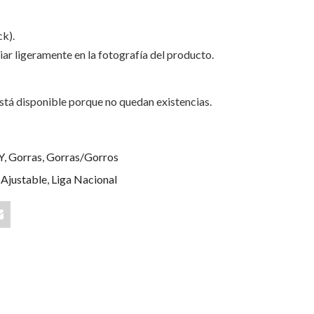
k).
iar ligeramente en la fotografía del producto.
stá disponible porque no quedan existencias.
Y
,
Gorras
,
Gorras/Gorros
,
Ajustable
,
Liga Nacional
Share
"Toros
de
Sincelejo