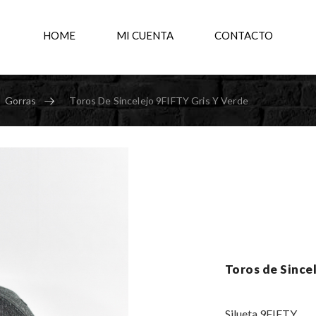
HOME
MI CUENTA
CONTACTO
Gorras
Toros De Sincelejo 9FIFTY Gris Y Verde
Toros de Since
Silueta 9FIFTY.