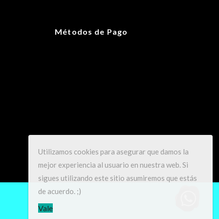
25 × 17 × 13 cm
Métodos de Pago
M/L
,
OS
,
S/M
Utilizamos cookies para asegurar que damos la
mejor experiencia al usuario en nuestra web. Si
sigues utilizando este sitio asumiremos que estás
de acuerdo. ;)
Vale