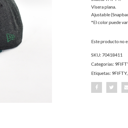
Visera plana.
Ajustable (Snapbac
*El color puede var
Este producto no e
SKU:
70418411
Categorías:
9FIFT
Etiquetas:
9FIFTY
Share
Post
"Toros
status
de
"Toros
Sincelejo
de