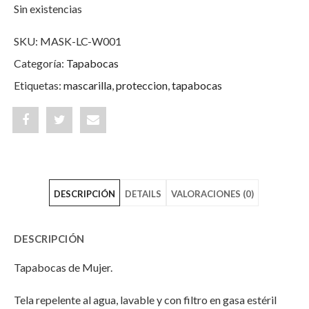
Sin existencias
SKU:
MASK-LC-W001
Categoría:
Tapabocas
Etiquetas:
mascarilla
,
proteccion
,
tapabocas
Share
Post
Share
"Tapabocas
status
"Tapabocas
Mujer
"Tapabocas
Mujer
DESCRIPCIÓN
DETAILS
VALORACIONES (0)
Life
Mujer
Life
Collection
Life
Collection
DESCRIPCIÓN
–
Collection
–
Tapabocas de Mujer.
Negro"
–
Negro"
Tela repelente al agua, lavable y con filtro en gasa estéril
on
Negro"
on