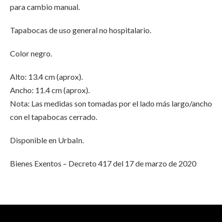
para cambio manual.
Facebook
on
Email
Tapabocas de uso general no hospitalario.
Twitter
Color negro.
Alto: 13.4 cm (aprox).
Ancho: 11.4 cm (aprox).
Nota: Las medidas son tomadas por el lado más largo/ancho
con el tapabocas cerrado.
Disponible en UrbaIn.
Bienes Exentos – Decreto 417 del 17 de marzo de 2020
INFORMACIÓN ADICIONAL
No hay valoraciones aún.
Color