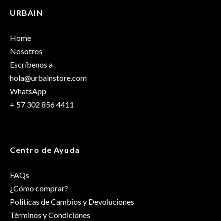
Negro
URBAIN
Solo los usuarios registrados que hayan comprado este
producto pueden hacer una valoración.
Home
Nosotros
Escríbenos a
hola@urbainstore.com
WhatsApp
+ 57 302 856 4411
Centro de Ayuda
FAQs
¿Cómo comprar?
Politicas de Cambios y Devoluciones
Términos y Condiciones