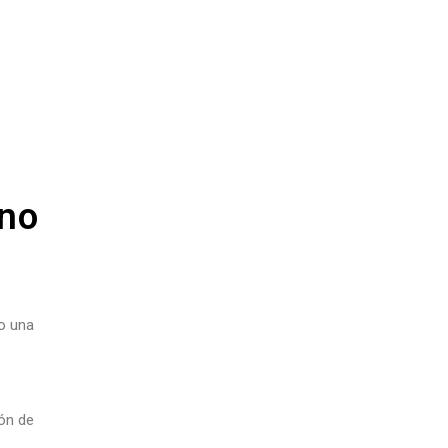
 no
o una
ión de