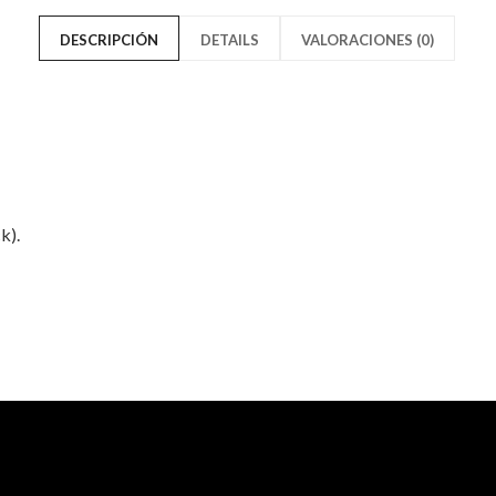
on
9FIFTY
DESCRIPCIÓN
DETAILS
VALORACIONES (0)
Facebook
on
Twitter
k).
Solo los usuarios registrados q