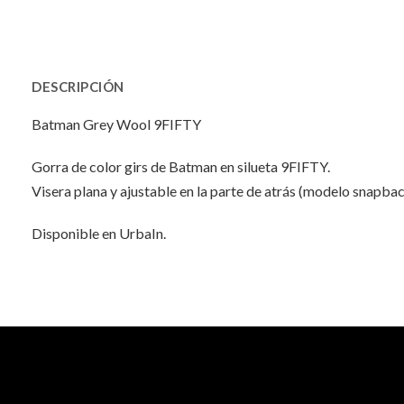
DESCRIPCIÓN
Batman Grey Wool 9FIFTY
Gorra de color girs de Batman en silueta 9FIFTY.
Visera plana y ajustable en la parte de atrás (modelo snapbac
Disponible en UrbaIn.
INFORMACIÓN ADICIONAL
No hay valoraciones aún.
Peso
Dimensiones