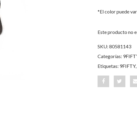
*El color puede var
Este producto no e
SKU:
80581143
Categorías:
9FIFT
Etiquetas:
9FIFTY
Share
Post
"Batman
status
Grey
"Batma
Wool
Grey
9FIFTY"
Wool