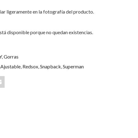
iar ligeramente en la fotografía del producto.
stá disponible porque no quedan existencias.
Y
,
Gorras
,
Ajustable
,
Redsox
,
Snapback
,
Superman
Share
"Batman
n
Grey
Wool
9FIFTY"