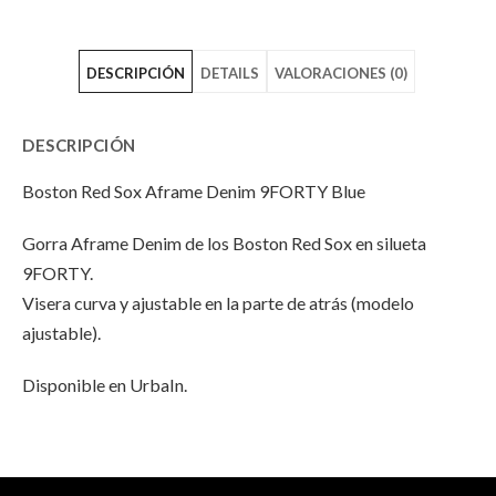
Red
"Boston
Red
DESCRIPCIÓN
DETAILS
VALORACIONES (0)
Sox
Red
Sox
Aframe
Sox
Aframe
DESCRIPCIÓN
Denim
Aframe
Denim
Boston Red Sox Aframe Denim 9FORTY Blue
9FORTY
Denim
9FORTY
Gorra Aframe Denim de los Boston Red Sox en silueta
Blue"
9FORTY
Blue"
9FORTY.
on
Blue"
on
Visera curva y ajustable en la parte de atrás (modelo
ajustable).
Facebook
on
Email
Twitter
Disponible en UrbaIn.
INFORMACIÓN ADICIONAL
No hay valoraciones aún.