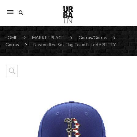
Mobile
navigation
HOME
MARKETPLACE
Gorras/Gorros
Gorras
Boston Red Sox Flag Team Fitted 59FIFTY
Skip to content