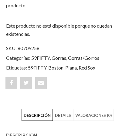
producto.
Este producto no está disponible porque no quedan
existencias.
SKU:
80709258
Categorías:
59FIFTY
,
Gorras
,
Gorras/Gorros
Etiquetas:
59FIFTY
,
Boston
,
Plana
,
Red Sox
Share
Post
Share
"Boston
status
"Boston
Red
"Boston
Red
DESCRIPCIÓN
DETAILS
VALORACIONES (0)
Sox
Red
Sox
Flag
Sox
Flag
DESCRIPCIÓN