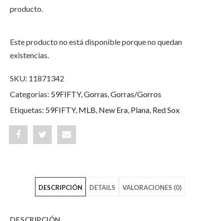
producto.
Este producto no está disponible porque no quedan
existencias.
SKU:
11871342
Categorías:
59FIFTY
,
Gorras
,
Gorras/Gorros
Etiquetas:
59FIFTY
,
MLB
,
New Era
,
Plana
,
Red Sox
Share
Post
Share
"Boston
status
"Boston
Red
"Boston
Red
DESCRIPCIÓN
DETAILS
VALORACIONES (0)
Sox
Red
Sox
Polkadot
Sox
Polkadot
DESCRIPCIÓN