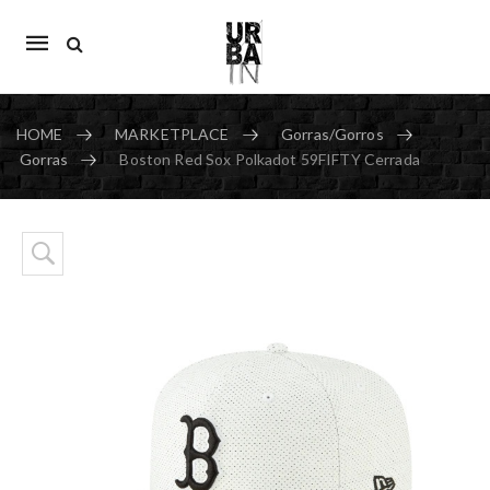
Mobile
navigation
HOME
MARKETPLACE
Gorras/Gorros
Gorras
Boston Red Sox Polkadot 59FIFTY Cerrada
Skip to content