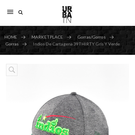
Mobile
navigation
HOME
MARKETPLACE
Gorras/Gorros
Gorras
Indios De Cartagena 39THIRTY Gris Y Verde
Skip to content