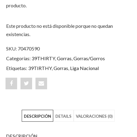
producto.
Este producto no está disponible porque no quedan
existencias.
SKU:
70470590
Categorías:
39THIRTY
,
Gorras
,
Gorras/Gorros
Etiquetas:
39TIRTHY
,
Gorras
,
Liga Nacional
Share
Post
Share
"Indios
status
"Indios
de
"Indios
de
DESCRIPCIÓN
DETAILS
VALORACIONES (0)
Cartagena
de
Cartagena
39THIRTY
Cartagena
39THIRTY
DESCRIPCIÓN