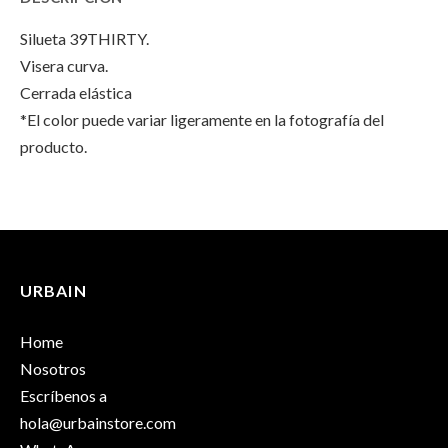
Gris
39THIRTY
Gris
Silueta 39THIRTY.
y
Gris
y
Visera curva.
Verde"
y
Verde"
Cerrada elástica
*El color puede variar ligeramente en la fotografía del
on
Verde"
on
producto.
Facebook
on
Email
INFORMACIÓN ADICIONAL
Twitter
No hay valoraciones aún.
Peso
100 g
URBAIN
Solo los usuarios registrados que hayan comprado este
Dimensiones
25 × 17 × 13 cm
producto pueden hacer una valoración.
Home
Talla
M/L
,
S/M
Nosotros
Escríbenos a
hola@urbainstore.com