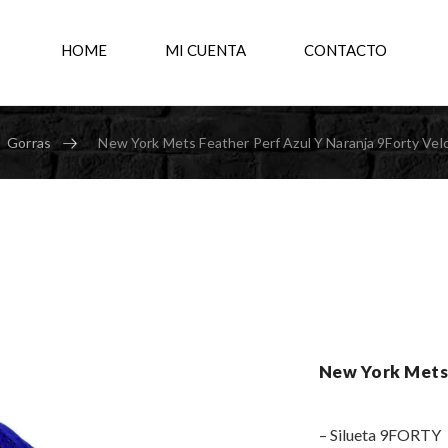
HOME
MI CUENTA
CONTACTO
Gorras
New York Mets Feather Perf Azul Y Naranja 9Forty Vel
New York Mets 
– Silueta 9FORTY