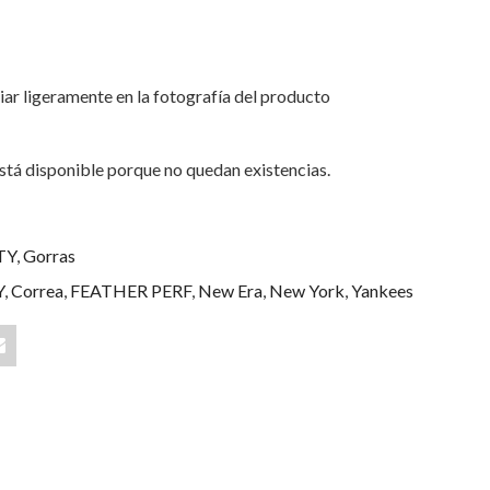
iar ligeramente en la fotografía del producto
stá disponible porque no quedan existencias.
TY
,
Gorras
Y
,
Correa
,
FEATHER PERF
,
New Era
,
New York
,
Yankees
Share
"New
York
Mets