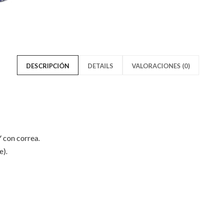
Feather
Mets
Perf
Feather
Azul
Perf
y
Azul
DESCRIPCIÓN
DETAILS
VALORACIONES (0)
Naranja
y
9Forty
Naranja
Velcro"
9Forty
 con correa.
on
Velcro"
e).
Facebook
on
Twitter
Solo los usuarios registrados q