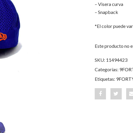
– Visera curva
– Snapback
*El color puede var
Este producto no e
SKU:
11494423
Categorías:
9FOR
Etiquetas:
9FORT
Share
Post
"New
status
York
"New
Mets
York