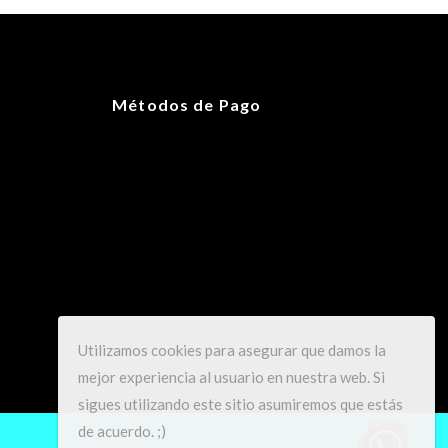
100 g
25 × 17 × 13 cm
Métodos de Pago
OS
Utilizamos cookies para asegurar que damos la
mejor experiencia al usuario en nuestra web. Si
sigues utilizando este sitio asumiremos que estás
de acuerdo. ;)