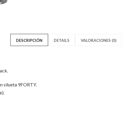
Engineered
Yankee
Fit
Engine
Gris
Fit
Oscuro
Gris
DESCRIPCIÓN
DETAILS
VALORACIONES (0)
9Forty
Oscuro
Snapback"
9Forty
ack.
on
Snapba
en silueta 9FORTY.
Facebook
on
e).
Twitter
Solo los usuarios registrados q