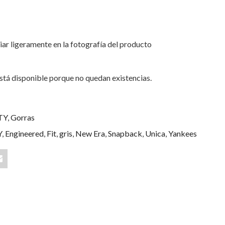
iar ligeramente en la fotografía del producto
stá disponible porque no quedan existencias.
TY
,
Gorras
Y
,
Engineered
,
Fit
,
gris
,
New Era
,
Snapback
,
Unica
,
Yankees
Share
"New
York
Yankees