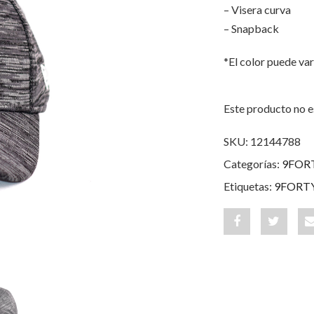
– Visera curva
– Snapback
*El color puede var
Este producto no e
SKU:
12144788
Categorías:
9FOR
Etiquetas:
9FORT
Share
Post
"New
status
York
"New
Yankees
York