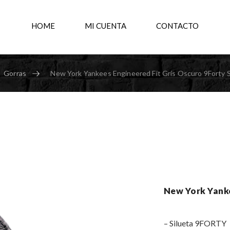
HOME
MI CUENTA
CONTACTO
Gorras
New York Yankees Engineered Fit Gris Oscuro 9Forty 
New York Yanke
– Silueta 9FORTY