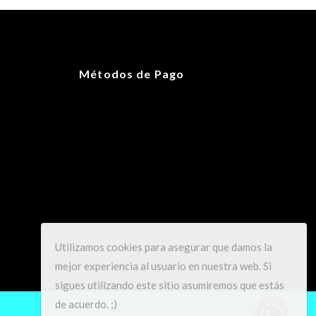
100 g
25 × 17 × 13 cm
Métodos de Pago
OS
Utilizamos cookies para asegurar que damos la
mejor experiencia al usuario en nuestra web. Si
sigues utilizando este sitio asumiremos que estás
de acuerdo. ;)