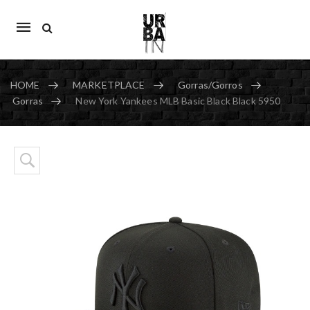
Mobile
navigation
HOME
MARKETPLACE
Gorras/Gorros
Gorras
New York Yankees MLB Basic Black Black 5950
Skip to content