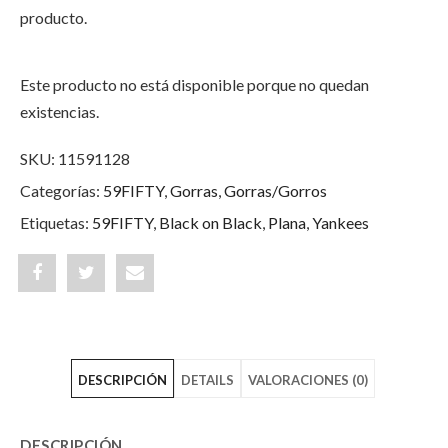
producto.
Este producto no está disponible porque no quedan
existencias.
SKU:
11591128
Categorías:
59FIFTY
,
Gorras
,
Gorras/Gorros
Etiquetas:
59FIFTY
,
Black on Black
,
Plana
,
Yankees
Share
Post
Share
"New
status
"New
York
"New
York
DESCRIPCIÓN
DETAILS
VALORACIONES (0)
Yankees
York
Yankees
MLB
Yankees
MLB
DESCRIPCIÓN