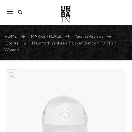
Mobile
navigation
HOME
MARKETPLACE
Gorras/Gorros
Gorras
New York Yankees Trucker Blanco 9FORTY /
Women
Skip to content