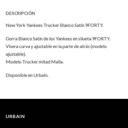
Trucker
Yankees
Trucker
DESCRIPCIÓN
Blanco
Trucker
Blanco
New York Yankees Trucker Blanco Satín 9FORTY.
9FORTY
Blanco
9FORTY
Gorra Blanco Satín de los Yankees en silueta 9FORTY.
/
9FORTY
/
Visera curva y ajustable en la parte de atrás (modelo
Women"
/
Women"
ajustable).
Modelo Trucker mitad Malla.
on
Women"
on
Facebook
on
Email
Disponible en UrbaIn.
Twitter
INFORMACIÓN ADICIONAL
No hay valoraciones aún.
Peso
100 g
URBAIN
Solo los usuarios registrados que hayan comprado este
Dimensiones
25 × 17 × 13 cm
producto pueden hacer una valoración.