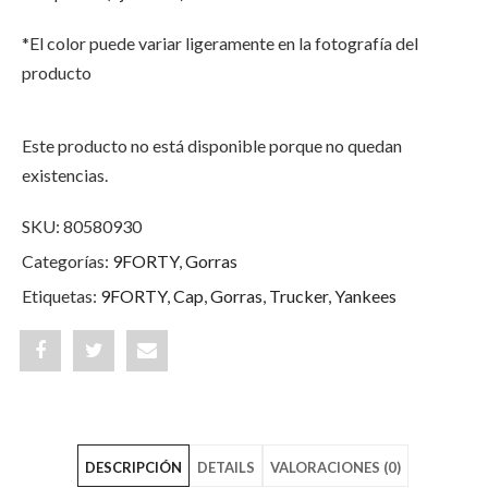
*El color puede variar ligeramente en la fotografía del
producto
Este producto no está disponible porque no quedan
existencias.
SKU:
80580930
Categorías:
9FORTY
,
Gorras
Etiquetas:
9FORTY
,
Cap
,
Gorras
,
Trucker
,
Yankees
Share
Post
Share
"New
status
"New
York
"New
York
DESCRIPCIÓN
DETAILS
VALORACIONES (0)
Yankees
York
Yankees