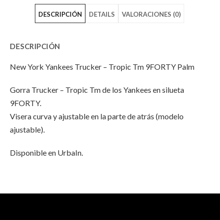
DESCRIPCIÓN
DETAILS
VALORACIONES (0)
Yankees
York
Yankees
Trucker
Yankees
Trucker
DESCRIPCIÓN
–
Trucker
–
New York Yankees Trucker – Tropic Tm 9FORTY Palm
Tropic
–
Tropic
Gorra Trucker – Tropic Tm de los Yankees en silueta
Tm
Tropic
Tm
9FORTY.
9FORTY
Tm
9FORTY
Visera curva y ajustable en la parte de atrás (modelo
ajustable).
Palm"
9FORTY
Palm"
on
Palm"
on
Disponible en UrbaIn.
Facebook
on
Email
INFORMACIÓN ADICIONAL
No hay valoraciones aún.
Twitter
Peso
100 g