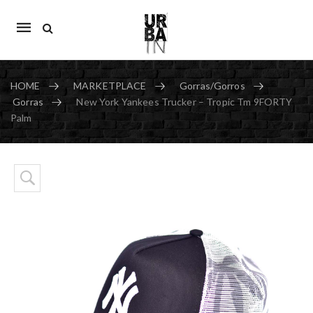
Mobile
navigation
HOME
MARKETPLACE
Gorras/Gorros
Gorras
New York Yankees Trucker – Tropic Tm 9FORTY
Palm
Skip to content