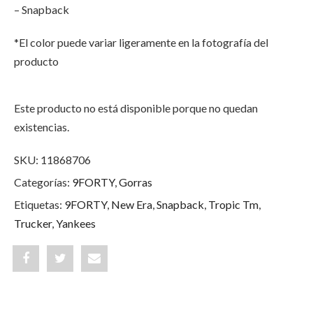
– Snapback
*El color puede variar ligeramente en la fotografía del
producto
Este producto no está disponible porque no quedan
existencias.
SKU:
11868706
Categorías:
9FORTY
,
Gorras
Etiquetas:
9FORTY
,
New Era
,
Snapback
,
Tropic Tm
,
Trucker
,
Yankees
Share
Post
Share
"New
status
"New
York
"New
York