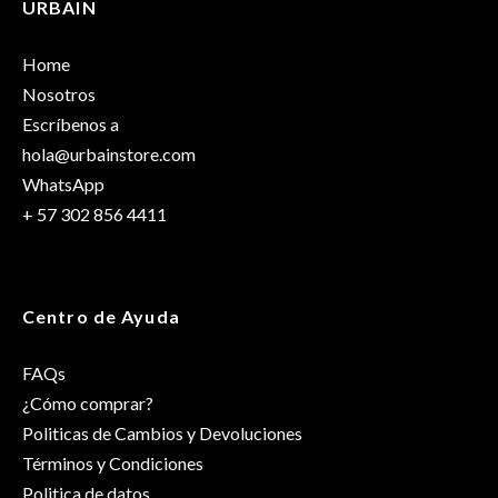
URBAIN
Solo los usuarios registrados que hayan comprado este
Dimensiones
25 × 17 × 13 cm
producto pueden hacer una valoración.
Home
Talla
OS
Nosotros
Escríbenos a
hola@urbainstore.com
WhatsApp
+ 57 302 856 4411
Centro de Ayuda
FAQs
¿Cómo comprar?
Politicas de Cambios y Devoluciones
Términos y Condiciones
Politica de datos