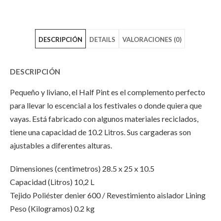
"Morral
status
"Morral
JanSport
"Morral
JanSport
DESCRIPCIÓN
DETAILS
VALORACIONES (0)
Half
JanSport
Half
Pint
Half
Pint
DESCRIPCIÓN
Naranja"
Pint
Naranja"
Pequeño y liviano, el Half Pint es el complemento perfecto
on
Naranja"
on
para llevar lo escencial a los festivales o donde quiera que
Facebook
on
Email
vayas. Está fabricado con algunos materiales reciclados,
tiene una capacidad de 10.2 Litros. Sus cargaderas son
Twitter
ajustables a diferentes alturas.
Dimensiones (centimetros) 28.5 x 25 x 10.5
Capacidad (Litros) 10,2 L
Tejido Poliéster denier 600 / Revestimiento aislador Lining
Peso (Kilogramos) 0.2 kg