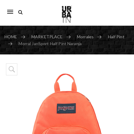
Mobile
navigation
HOME
MARKETPLACE
Morrales
Half Pint
Morral JanSport Half Pint Naranja
Skip to content