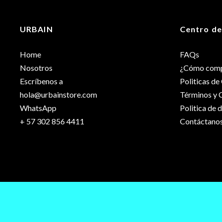
Dimensiones
URBAIN
Centro de
Capacidad
Home
FAQs
Color
Nosotros
¿Cómo comp
Escríbenos a
Politicas d
hola@urbainstore.com
Términos y 
WhatsApp
Politica de 
+ 57 302 856 4411
Contáctano