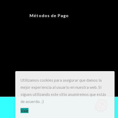
14.605 × 30.48 × 43.18 cm
Métodos de Pago
19.5L
Gris Oscuro
Utilizamos cookies para asegurar que damos la
mejor experiencia al usuario en nuestra web. Si
sigues utilizando este sitio asumiremos que estás
de acuerdo. ;)
Vale