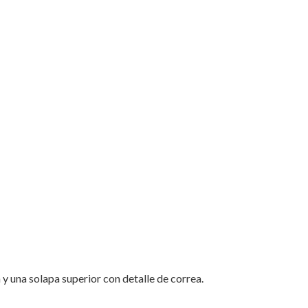
Chambray"
ay"
on
Email
y una solapa superior con detalle de correa.