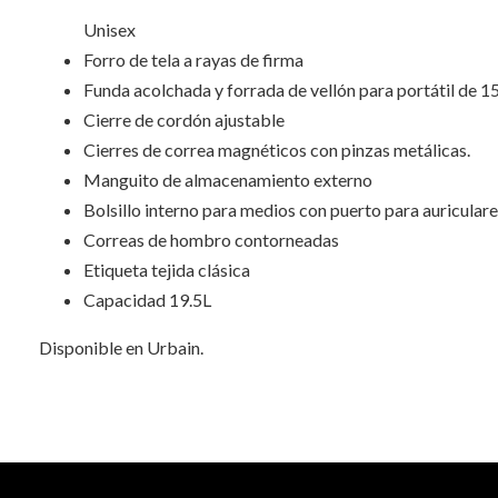
Unisex
Forro de tela a rayas de firma
Funda acolchada y forrada de vellón para portátil de 15
Cierre de cordón ajustable
Cierres de correa magnéticos con pinzas metálicas.
Manguito de almacenamiento externo
Bolsillo interno para medios con puerto para auricular
Correas de hombro contorneadas
Etiqueta tejida clásica
Capacidad 19.5L
Disponible en Urbain.
INFORMACIÓN ADICIONAL
No hay valoraciones aún.
Peso