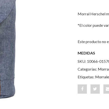
Morral Herschel m
*El color puede var
Este producto no e
MEDIDAS
SKU:
10066-0157
Categorías:
Morra
Etiquetas:
Morrale
Share
Post
"Retreat
status
Dark
"Retrea