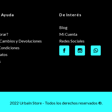
 Ayuda
De Interés
Blog
rar?
Mi Cuenta
e Cambios y Devoluciones
Redes Sociales
Condiciones
datos
s
2022 UrbaIn Store - Todos los derechos reservados ®.