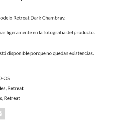
odelo Retreat Dark Chambray.
iar ligeramente en la fotografía del producto.
stá disponible porque no quedan existencias.
0-OS
les
,
Retreat
s
,
Retreat
Share
"Retreat
t
Dark