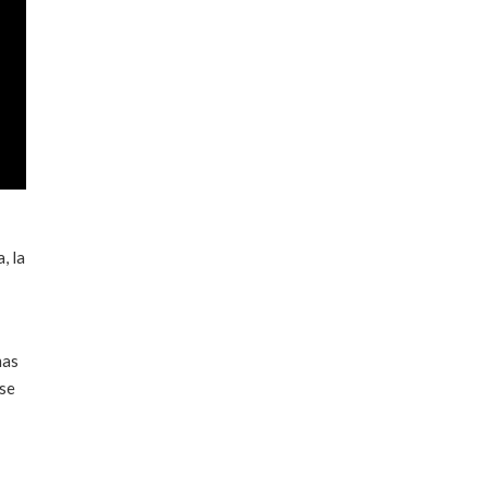
, la
mas
rse