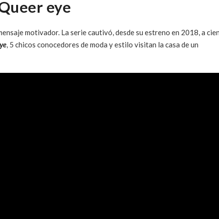
Queer eye
ensaje motivador. La serie cautivó, desde su estreno en 2018, a cie
ye
, 5 chicos conocedores de moda y estilo visitan la casa de un