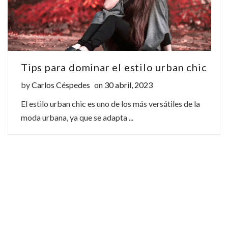
en
masculina
en
en
Colombia
en
Colombia
Colombia
este
Colombia
este
este
Tips para dominar el estilo urban chic
2020"
este
2020"
2020"
Posted on
by
Carlos Céspedes
on
30 abril, 2023
on
2020"
on
on
El estilo urban chic es uno de los más versátiles de la
Facebook
on
Pinterest
LinkedIn
moda urbana, ya que se adapta ...
Twitter