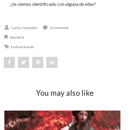
¿te sientes identificado con alguna de ellas?
Carlos Céspedes
0 Comment
Standard
Fashion trends
Share
Post
Pin
Share
"Tendencias
status
"Tendencias
"Tendencias
de
"Tendencias
de
de
You may also like
moda
de
moda
moda
femenina
moda
femenina
femenina
y
femenina
y
y
masculina
y
masculina
masculina