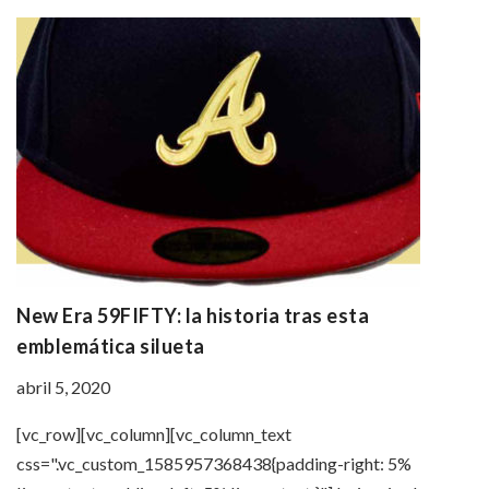
New Era 59FIFTY: la historia tras esta
emblemática silueta
abril 5, 2020
[vc_row][vc_column][vc_column_text
css=".vc_custom_1585957368438{padding-right: 5%