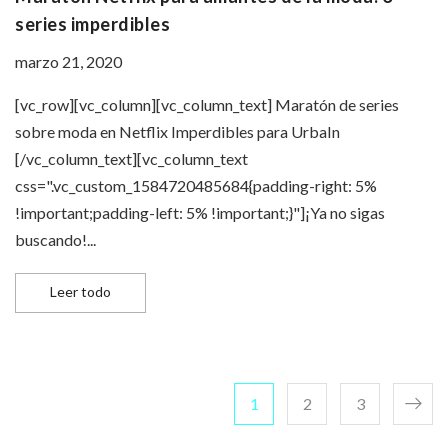
series imperdibles
marzo 21, 2020
[vc_row][vc_column][vc_column_text] Maratón de series
sobre moda en Netflix Imperdibles para UrbaIn
[/vc_column_text][vc_column_text
css=".vc_custom_1584720485684{padding-right: 5%
!important;padding-left: 5% !important;}"]¡Ya no sigas
buscando!...
Maratón Netflix para amantes de la moda: 3 series imp
Leer todo
Paginación de 
Page
Page
Page
1
2
3