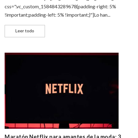
css=".vc_custom_1584843289678{padding-right: 5%
!important;padding-left: 5% !important;}"]Lo han...
¿La moda comunica? El error de la mayoría al vestirse
Leer todo
Maratón Netflix para amantes de la moda: 3