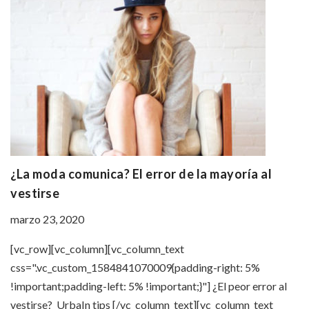
¿La moda comunica? El error de la mayoría al
vestirse
marzo 23, 2020
[vc_row][vc_column][vc_column_text
css=".vc_custom_1584841070009{padding-right: 5%
!important;padding-left: 5% !important;}"] ¿El peor error al
vestirse? UrbaIn tips [/vc_column_text][vc_column_text