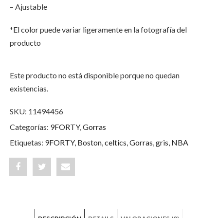
– Ajustable
*El color puede variar ligeramente en la fotografía del
producto
Este producto no está disponible porque no quedan
existencias.
SKU:
11494456
Categorías:
9FORTY
,
Gorras
Etiquetas:
9FORTY
,
Boston
,
celtics
,
Gorras
,
gris
,
NBA
Share
Post
Share
"Boston
status
"Boston
Celtics
"Boston
Celtics