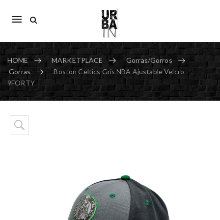
Mobile
navigation
HOME
MARKETPLACE
Gorras/Gorros
Gorras
Boston Celtics Gris NBA Ajustable Velcro
9FORTY
Skip to content