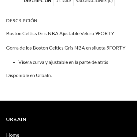
DESCRIPCIÓN
DETAILS
VALORACIONES (0)
Gris
Celtics
Gris
NBA
Gris
NBA
DESCRIPCIÓN
Ajustable
NBA
Ajustable
Boston Celtics Gris NBA Ajustable Velcro 9FORTY
Velcro
Ajustable
Velcro
Gorra de los Boston Celtics Gris NBA en silueta 9FORTY
9FORTY"
Velcro
9FORTY"
on
9FORTY"
on
Visera curva y ajustable en la parte de atrás
Facebook
on
Email
Disponible en UrbaIn.
Twitter
INFORMACIÓN ADICIONAL
No hay valoraciones aún.
Peso
100 g
URBAIN
Solo los usuarios registrados que hayan comprado este
Dimensiones
25 × 17 × 13 cm
producto pueden hacer una valoración.
Home