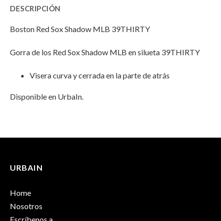
DESCRIPCIÓN
MLB
Shadow
MLB
Boston Red Sox Shadow MLB 39THIRTY
39THIRTY"
MLB
39THIRTY"
Gorra de los Red Sox Shadow MLB en silueta 39THIRTY
on
39THIRTY"
on
Facebook
on
Email
Visera curva y cerrada en la parte de atrás
Twitter
Disponible en UrbaIn.
INFORMACIÓN ADICIONAL
No hay valoraciones aún.
Peso
100 g
URBAIN
Solo los usuarios registrados que hayan comprado este
Dimensiones
25 × 17 × 13 cm
producto pueden hacer una valoración.
Home
Talla
OS
Nosotros
Escríbenos a