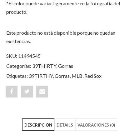
*El color puede variar ligeramente en la fotografía del
producto.
Este producto no está disponible porque no quedan
existencias.
SKU:
11494545
Categorías:
39THIRTY
,
Gorras
Etiquetas:
39TIRTHY
,
Gorras
,
MLB
,
Red Sox
Share
Post
Share
"Boston
status
"Boston
Red
"Boston
Red
DESCRIPCIÓN
DETAILS
VALORACIONES (0)
Sox
Red
Sox
Shadow
Sox
Shadow