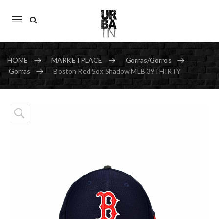
Mobile
navigation
HOME
MARKETPLACE
Gorras/Gorros
Gorras
Boston Red Sox Shadow MLB 39THIRTY
Skip to content