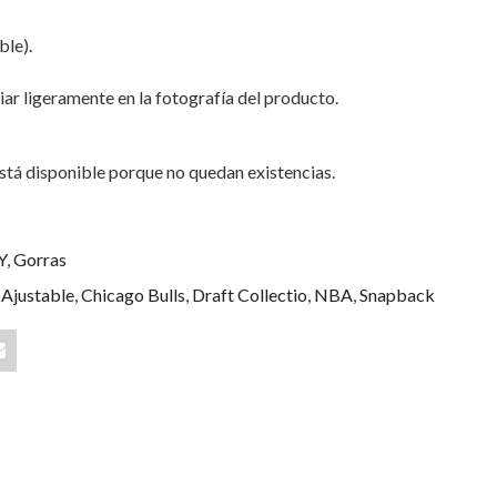
ble).
iar ligeramente en la fotografía del producto.
stá disponible porque no quedan existencias.
Y
,
Gorras
,
Ajustable
,
Chicago Bulls
,
Draft Collectio
,
NBA
,
Snapback
Share
"Chicago
go
Bulls
Draft