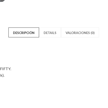
Collection
Draft
NBA
Collect
2019
NBA
9FIFTY
2019
DESCRIPCIÓN
DETAILS
VALORACIONES (0)
Black"
9FIFT
on
Black"
Facebook
on
9FIFTY.
Twitter
k).
Solo los usuarios registrados q