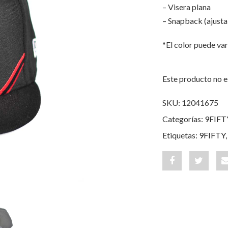
– Visera plana
– Snapback (ajusta
*El color puede var
Este producto no e
SKU:
12041675
Categorías:
9FIFT
Etiquetas:
9FIFTY
Share
Post
"Chicago
status
Bulls
"Chica
Draft
Bulls