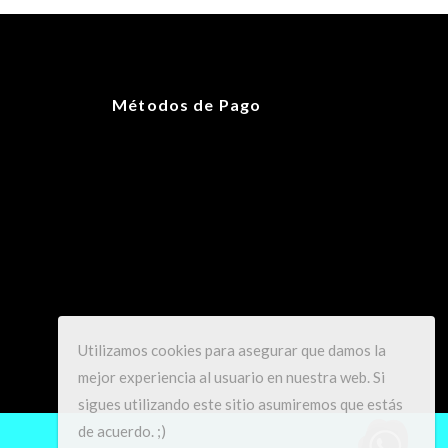
100 g
25 × 17 × 13 cm
Métodos de Pago
OS
Utilizamos cookies para asegurar que damos la
mejor experiencia al usuario en nuestra web. Si
sigues utilizando este sitio asumiremos que estás
de acuerdo. ;)