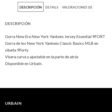
DESCRIPCIÓN
DETAILS
VALORACIONES (0)
Era
New
Era
New
Era
New
DESCRIPCIÓN
York
New
York
Gorra New Era New York Yankees Jersey Essential 9FORT
Yankees
York
Yankees
Gorra de los New York Yankees Classic Basics MLB en
Jersey
Yankees
Jersey
silueta 9Forty
Visera curva y ajustable en la parte de atrás
Essential
Jersey
Essential
Disponible en UrbaIn.
9FORTY"
Essential
9FORTY"
on
9FORTY"
on
INFORMACIÓN ADICIONAL
No hay valoraciones aún.
Facebook
on
Email
Peso
100 g
Twitter
URBAIN
Solo los usuarios registrados que hayan comprado este
Dimensiones
25 × 17 × 13 cm
producto pueden hacer una valoración.