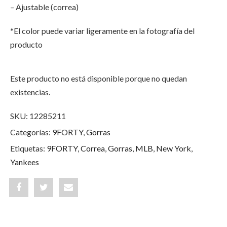
– Ajustable (correa)
*El color puede variar ligeramente en la fotografía del
producto
Este producto no está disponible porque no quedan
existencias.
SKU:
12285211
Categorías:
9FORTY
,
Gorras
Etiquetas:
9FORTY
,
Correa
,
Gorras
,
MLB
,
New York
,
Yankees
Share
Post
Share
"Gorra
status
"Gorra
New
"Gorra
New