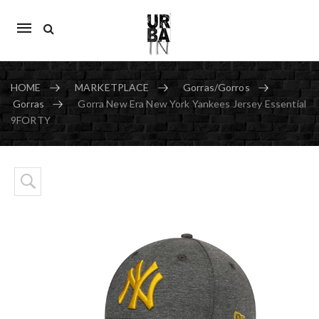
Mobile
navigation
HOME
MARKETPLACE
Gorras/Gorros
Gorras
Gorra New Era New York Yankees Jersey Essential
9FORTY
Skip to content