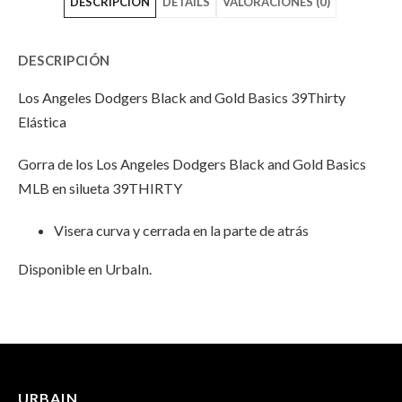
DESCRIPCIÓN
DETAILS
VALORACIONES (0)
Dodgers
Angeles
Dodgers
Black
Dodgers
Black
DESCRIPCIÓN
and
Black
and
Los Angeles Dodgers Black and Gold Basics 39Thirty
Gold
and
Gold
Elástica
Basics
Gold
Basics
Gorra de los Los Angeles Dodgers Black and Gold Basics
39THIRTY
Basics
39THIRTY
MLB en silueta 39THIRTY
Elástica"
39THIRTY
Elástica"
Visera curva y cerrada en la parte de atrás
on
Elástica"
on
Disponible en UrbaIn.
Facebook
on
Email
Twitter
INFORMACIÓN ADICIONAL
No hay valoraciones aún.
Peso
100 g
URBAIN