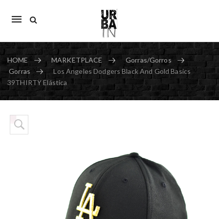
Mobile
navigation
HOME
MARKETPLACE
Gorras/Gorros
Gorras
Los Angeles Dodgers Black And Gold Basics
39THIRTY Elástica
Skip to content