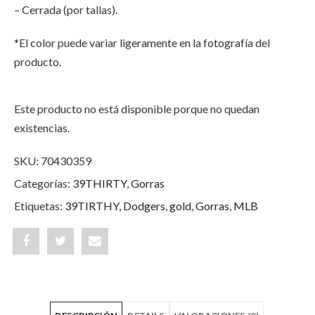
– Cerrada (por tallas).
*El color puede variar ligeramente en la fotografía del
producto.
Este producto no está disponible porque no quedan
existencias.
SKU:
70430359
Categorías:
39THIRTY
,
Gorras
Etiquetas:
39TIRTHY
,
Dodgers
,
gold
,
Gorras
,
MLB
Share
Post
Share
"Los
status
"Los
Angeles
"Los
Angeles