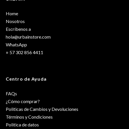
Solo los usuarios registrados que hayan comprado este
Dimensiones
25 × 17 × 13 cm
producto pueden hacer una valoración.
Home
Talla
M/L
,
S/M
Nosotros
Escríbenos a
hola@urbainstore.com
WhatsApp
+ 57 302 856 4411
Centro de Ayuda
FAQs
¿Cómo comprar?
Politicas de Cambios y Devoluciones
Términos y Condiciones
Politica de datos