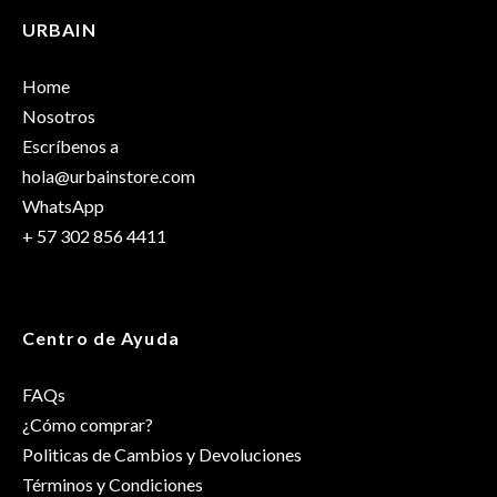
URBAIN
Solo los usuarios registrados que hayan comprado este
Dimensiones
25 × 17 × 13 cm
producto pueden hacer una valoración.
Home
Talla
OS
Nosotros
Escríbenos a
hola@urbainstore.com
WhatsApp
+ 57 302 856 4411
Centro de Ayuda
FAQs
¿Cómo comprar?
Politicas de Cambios y Devoluciones
Términos y Condiciones