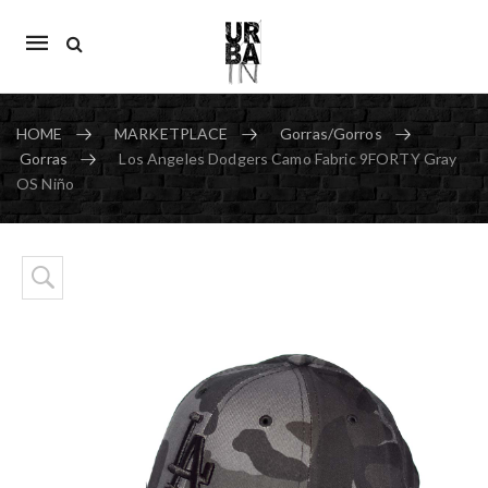
Mobile
navigation
HOME
MARKETPLACE
Gorras/Gorros
Gorras
Los Angeles Dodgers Camo Fabric 9FORTY Gray
OS Niño
Skip to content