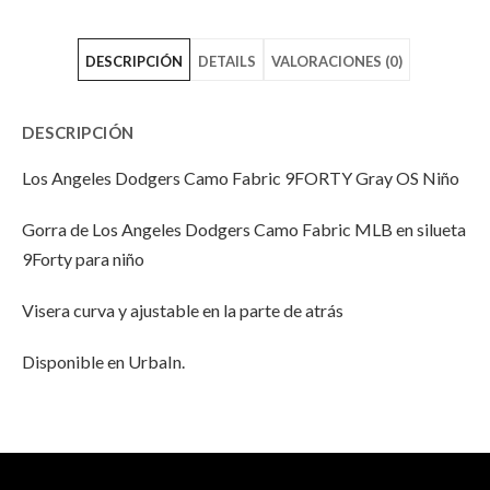
Angeles
"Los
Angeles
DESCRIPCIÓN
DETAILS
VALORACIONES (0)
Dodgers
Angeles
Dodgers
Camo
Dodgers
Camo
DESCRIPCIÓN
Fabric
Camo
Fabric
Los Angeles Dodgers Camo Fabric 9FORTY Gray OS Niño
9FORTY
Fabric
9FORTY
Gorra de Los Angeles Dodgers Camo Fabric MLB en silueta
Gray
9FORTY
Gray
9Forty para niño
OS
Gray
OS
Visera curva y ajustable en la parte de atrás
Niño"
OS
Niño"
on
Niño"
on
Disponible en UrbaIn.
Facebook
on
Email
INFORMACIÓN ADICIONAL
No hay valoraciones aún.
Twitter
Peso
100 g