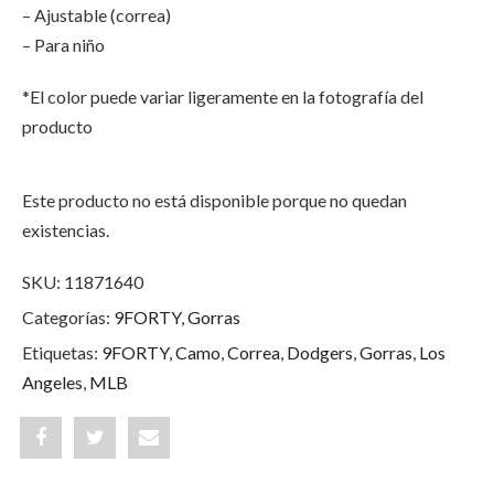
– Ajustable (correa)
– Para niño
*El color puede variar ligeramente en la fotografía del
producto
Este producto no está disponible porque no quedan
existencias.
SKU:
11871640
Categorías:
9FORTY
,
Gorras
Etiquetas:
9FORTY
,
Camo
,
Correa
,
Dodgers
,
Gorras
,
Los
Angeles
,
MLB
Share
Post
Share
"Los
status
"Los