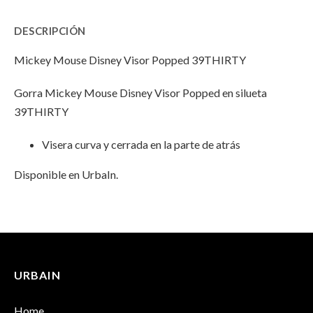
Visor
Disney
Visor
DESCRIPCIÓN
Popped
Visor
Popped
Mickey Mouse Disney Visor Popped 39THIRTY
39THIRTY"
Popped
39THIRTY"
Gorra Mickey Mouse Disney Visor Popped en silueta
on
39THIRTY"
on
39THIRTY
Facebook
on
Email
Visera curva y cerrada en la parte de atrás
Twitter
Disponible en UrbaIn.
INFORMACIÓN ADICIONAL
No hay valoraciones aún.
Peso
100 g
URBAIN
Solo los usuarios registrados que hayan comprado este
Dimensiones
25 × 17 × 13 cm
producto pueden hacer una valoración.
Home