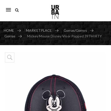
Mobile
navigation
HOME
MARKETPLACE
Gorras/Gorros
Gorras
Mickey Mouse Disney Visor Popped 39THIRTY
Skip to content