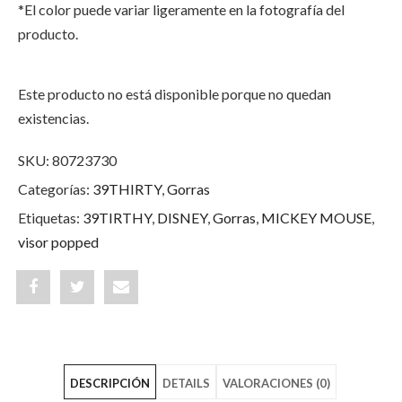
*El color puede variar ligeramente en la fotografía del
producto.
Este producto no está disponible porque no quedan
existencias.
SKU:
80723730
Categorías:
39THIRTY
,
Gorras
Etiquetas:
39TIRTHY
,
DISNEY
,
Gorras
,
MICKEY MOUSE
,
visor popped
Share
Post
Share
"Mickey
status
"Mickey
Mouse
"Mickey
Mouse
DESCRIPCIÓN
DETAILS
VALORACIONES (0)
Disney
Mouse
Disney