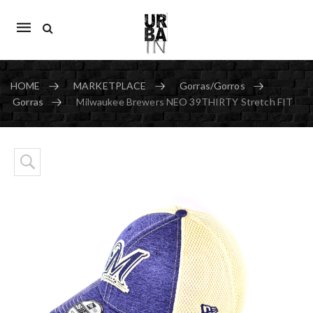
Mobile
navigation
HOME
MARKETPLACE
Gorras/Gorros
Gorras
Milwaukee Brewers NEO 39THIRTY Stretch FIT
Skip to content