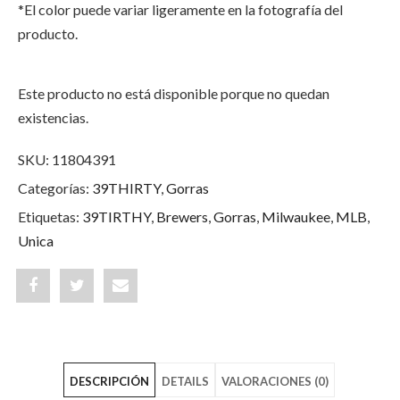
*El color puede variar ligeramente en la fotografía del
producto.
Este producto no está disponible porque no quedan
existencias.
SKU:
11804391
Categorías:
39THIRTY
,
Gorras
Etiquetas:
39TIRTHY
,
Brewers
,
Gorras
,
Milwaukee
,
MLB
,
Unica
Share
Post
Share
"Milwaukee
status
"Milwaukee
Brewers
"Milwaukee
Brewers
DESCRIPCIÓN
DETAILS
VALORACIONES (0)
NEO
Brewers
NEO