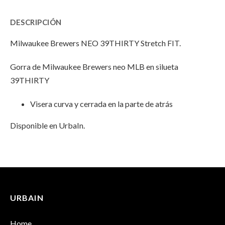
39THIRTY
NEO
39THIRTY
DESCRIPCIÓN
Stretch
39THIRTY
Stretch
Milwaukee Brewers NEO 39THIRTY Stretch FIT.
FIT"
Stretch
FIT"
Gorra de Milwaukee Brewers neo MLB en silueta
on
FIT"
on
39THIRTY
Facebook
on
Email
Visera curva y cerrada en la parte de atrás
Twitter
Disponible en UrbaIn.
INFORMACIÓN ADICIONAL
No hay valoraciones aún.
Peso
100 g
URBAIN
Solo los usuarios registrados que hayan comprado este
Dimensiones
25 × 17 × 13 cm
producto pueden hacer una valoración.
Home