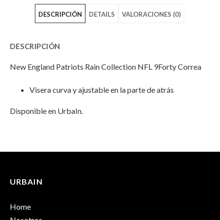
DESCRIPCIÓN
DETAILS
VALORACIONES (0)
Patriots
England
Patriots
Rain
Patriots
Rain
DESCRIPCIÓN
Collection
Rain
Collection
New England Patriots Rain Collection NFL 9Forty Correa
Azul
Collection
Azul
Visera curva y ajustable en la parte de atrás
NFL
Azul
NFL
Disponible en UrbaIn.
9Forty
NFL
9Forty
Correa"
9Forty
Correa"
INFORMACIÓN ADICIONAL
No hay valoraciones aún.
on
Correa"
on
Peso
100 g
Facebook
on
Email
URBAIN
Solo los usuarios registrados que hayan comprado este
Dimensiones
25 × 17 × 13 cm
Twitter
producto pueden hacer una valoración.
Home
Talla
OS
Nosotros