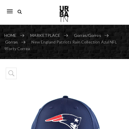
Mobile
navigation
HOME
MARKETPLACE
Gorras/Gorros
Gorras
New England Patriots Rain Collection Azul NFL
9Forty Correa
Skip to content