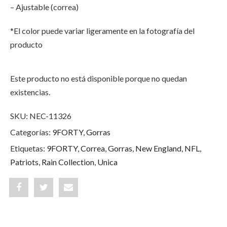
– Ajustable (correa)
*El color puede variar ligeramente en la fotografía del
producto
Este producto no está disponible porque no quedan
existencias.
SKU:
NEC-11326
Categorías:
9FORTY
,
Gorras
Etiquetas:
9FORTY
,
Correa
,
Gorras
,
New England
,
NFL
,
Patriots
,
Rain Collection
,
Unica
Share
Post
Share
"New
status
"New
England
"New
England