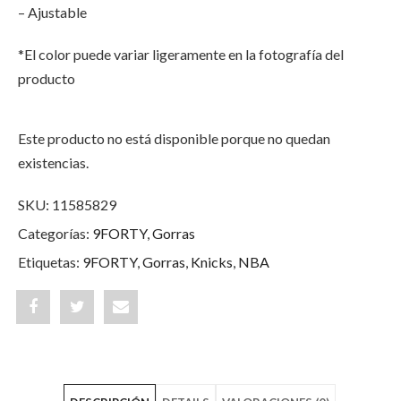
– Ajustable
*El color puede variar ligeramente en la fotografía del
producto
Este producto no está disponible porque no quedan
existencias.
SKU:
11585829
Categorías:
9FORTY
,
Gorras
Etiquetas:
9FORTY
,
Gorras
,
Knicks
,
NBA
Share
Post
Share
"New
status
"New
York
"New
York