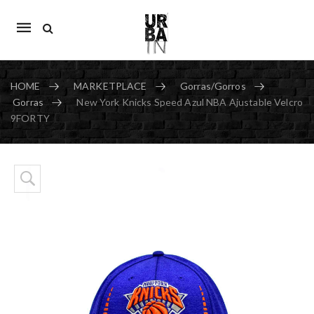
Mobile
navigation
HOME
MARKETPLACE
Gorras/Gorros
Gorras
New York Knicks Speed Azul NBA Ajustable Velcro
9FORTY
Skip to content