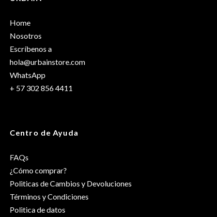
Solo los usuarios registrados que hayan comprado este
Dimensiones
25 × 17 × 13 cm
producto pueden hacer una valoración.
Home
Talla
OS
Nosotros
Escríbenos a
hola@urbainstore.com
WhatsApp
+ 57 302 856 4411
Centro de Ayuda
FAQs
¿Cómo comprar?
Politicas de Cambios y Devoluciones
Términos y Condiciones
Politica de datos