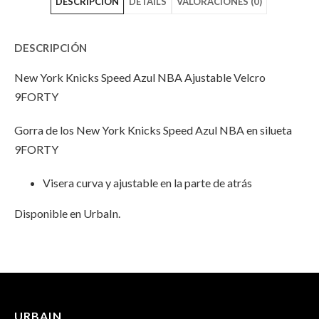
DESCRIPCIÓN
DETAILS
VALORACIONES (0)
Knicks
York
Knicks
Speed
Knicks
Speed
DESCRIPCIÓN
Azul
Speed
Azul
New York Knicks Speed Azul NBA Ajustable Velcro
NBA
Azul
NBA
9FORTY
Ajustable
NBA
Ajustable
Gorra de los New York Knicks Speed Azul NBA en silueta
Velcro
Ajustable
Velcro
9FORTY
9FORTY"
Velcro
9FORTY"
Visera curva y ajustable en la parte de atrás
on
9FORTY"
on
Disponible en UrbaIn.
Facebook
on
Email
Twitter
INFORMACIÓN ADICIONAL
No hay valoraciones aún.
Peso
100 g
URBAIN