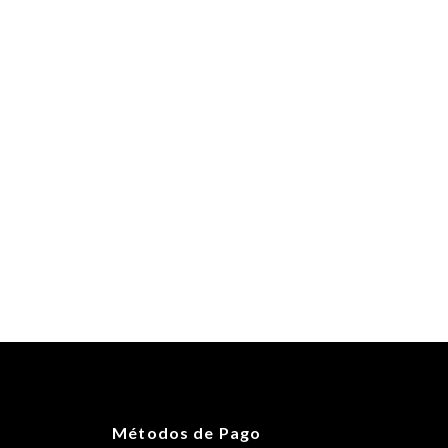
Camo
Essential"
al"
on
Email
ue hayan comprado este producto pueden hacer una valoración.
100 g
25 × 17 × 13 cm
Métodos de Pago