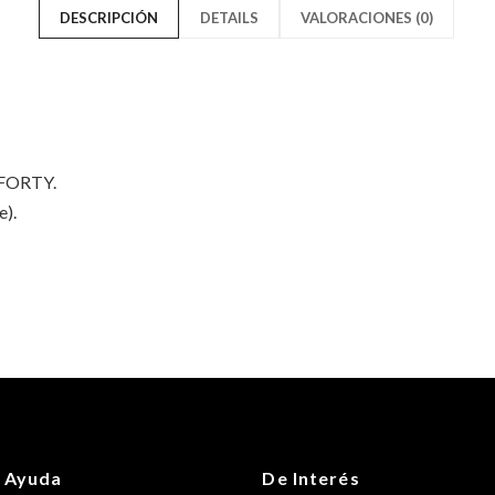
DESCRIPCIÓN
DETAILS
VALORACIONES (0)
Camo
Trucker
Essential"
Camo
on
Essenti
Facebook
on
 9FORTY.
Twitter
e).
Solo los usuarios registrados q
 Ayuda
De Interés