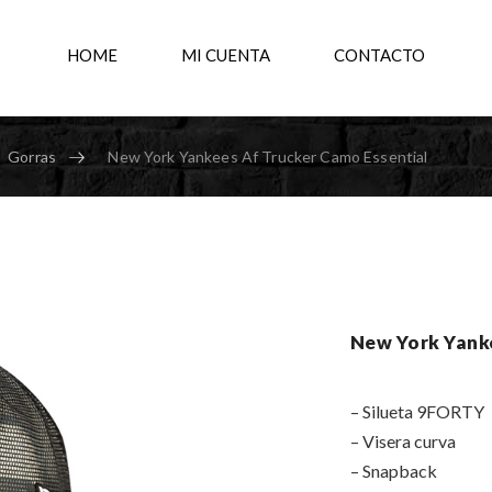
HOME
MI CUENTA
CONTACTO
Gorras
New York Yankees Af Trucker Camo Essential
New York Yanke
– Silueta 9FORTY
– Visera curva
– Snapback