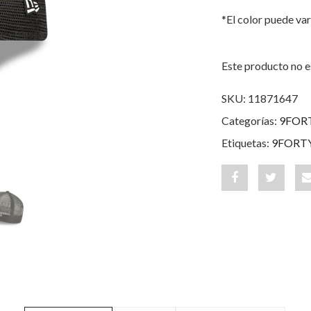
*El color puede var
Este producto no e
SKU:
11871647
Categorías:
9FOR
Etiquetas:
9FORT
Share
Post
"New
status
York
"New
Yankees
York
Af
Yankee
Trucker
Af