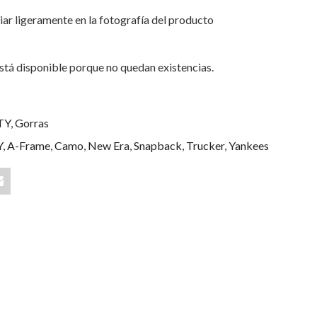
iar ligeramente en la fotografía del producto
stá disponible porque no quedan existencias.
TY
,
Gorras
Y
,
A-Frame
,
Camo
,
New Era
,
Snapback
,
Trucker
,
Yankees
Share
"New
York
Yankees
s
Af
Trucker