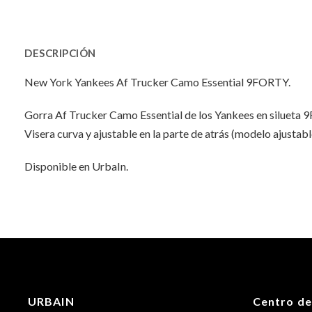
DESCRIPCIÓN
New York Yankees Af Trucker Camo Essential 9FORTY.
Gorra Af Trucker Camo Essential de los Yankees en silueta
Visera curva y ajustable en la parte de atrás (modelo ajustabl
Disponible en UrbaIn.
INFORMACIÓN ADICIONAL
No hay valoraciones aún.
Peso
Dimensiones
URBAIN
Centro de
Talla