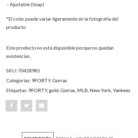
– Ajustable (Snap)
*El color puede variar ligeramente en la fotografía del
producto
Este producto no está disponible porque no quedan
existencias.
SKU:
70428985
Categorías:
9FORTY
,
Gorras
Etiquetas:
9FORTY
,
gold
,
Gorras
,
MLB
,
New York
,
Yankees
Share
Post
Share
"New
status
"New
York
"New
York