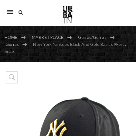
Mobile
navigation
HOME
MARKETPLACE
Gorras/Gorros
Gorras
New York Yankees Black And Gold Basics 9Forty
Snap
Skip to content