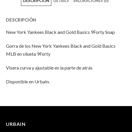
DESCRIPCIÓN
DETAILS
VALORACIONES (0)
Yankees
York
Yankees
Black
Yankees
Black
DESCRIPCIÓN
and
Black
and
New York Yankees Black and Gold Basics 9Forty Snap
Gold
and
Gold
Gorra de los New York Yankees Black and Gold Basics
Basics
Gold
Basics
MLB en silueta 9Forty
9Forty
Basics
9Forty
Visera curva y ajustable en la parte de atrás
Snap"
9Forty
Snap"
on
Snap"
on
Disponible en UrbaIn.
Facebook
on
Email
INFORMACIÓN ADICIONAL
No hay valoraciones aún.
Twitter
Peso
100 g
URBAIN
Solo los usuarios registrados que hayan comprado este
Dimensiones
25 × 17 × 13 cm