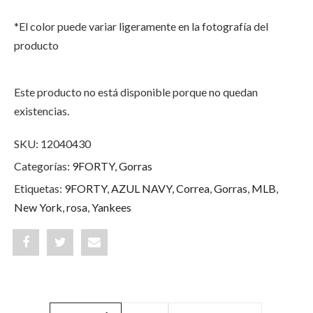
*El color puede variar ligeramente en la fotografía del
producto
Este producto no está disponible porque no quedan
existencias.
SKU:
12040430
Categorías:
9FORTY
,
Gorras
Etiquetas:
9FORTY
,
AZUL NAVY
,
Correa
,
Gorras
,
MLB
,
New York
,
rosa
,
Yankees
Share
Post
Share
"New
status
"New
York
"New
York