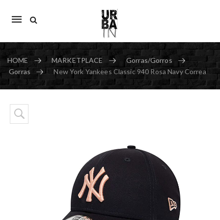
Mobile
navigation
HOME
MARKETPLACE
Gorras/Gorros
Gorras
New York Yankees Classic 940 Rosa Navy Correa
Skip to content