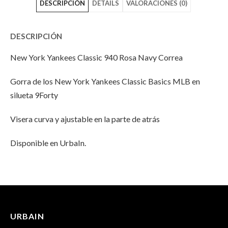
DESCRIPCIÓN
DETAILS
VALORACIONES (0)
Yankees
York
Yankees
Classic
Yankees
Classic
DESCRIPCIÓN
940
Classic
940
New York Yankees Classic 940 Rosa Navy Correa
Rosa
940
Rosa
Gorra de los New York Yankees Classic Basics MLB en
Navy
Rosa
Navy
silueta 9Forty
Correa"
Navy
Correa"
Visera curva y ajustable en la parte de atrás
on
Correa"
on
Facebook
on
Email
Disponible en UrbaIn.
Twitter
INFORMACIÓN ADICIONAL
No hay valoraciones aún.
Peso
100 g
URBAIN
Solo los usuarios registrados que hayan comprado este
Dimensiones
25 × 17 × 13 cm