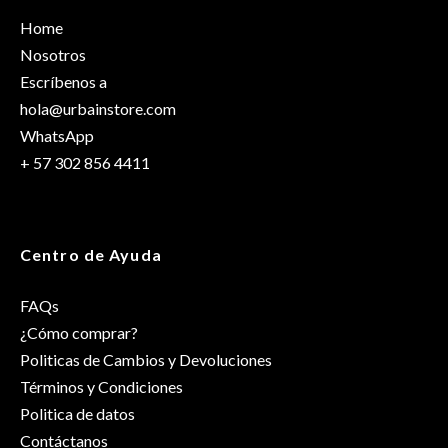
producto pueden hacer una valoración.
Home
Talla
OS
Nosotros
Escríbenos a
Género
hola@urbainstore.com
Hombre
WhatsApp
+ 57 302 856 4411
Centro de Ayuda
FAQs
¿Cómo comprar?
Politicas de Cambios y Devoluciones
Términos y Condiciones
Politica de datos
Contáctanos