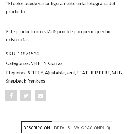
*El color puede variar ligeramente en la fotografía del
producto.
Este producto no está disponible porque no quedan
existencias.
SKU:
11871534
Categorías:
9FIFTY
,
Gorras
Etiquetas:
9FIFTY
,
Ajustable
,
azul
,
FEATHER PERF
,
MLB
,
Snapback
,
Yankees
Share
Post
Share
"New
status
"New
York
"New
York
DESCRIPCIÓN
DETAILS
VALORACIONES (0)
Yankees
York
Yankees