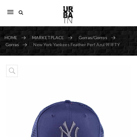
Mobile
navigation
HOME
MARKETPLACE
Gorras/Gorros
Gorras
New York Yankees Feather Perf Azul 9FIFTY
Skip to content