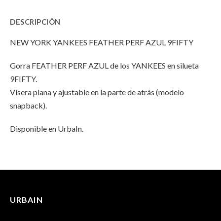
Feather
Yankees
Feather
DESCRIPCIÓN
Perf
Feather
Perf
NEW YORK YANKEES FEATHER PERF AZUL 9FIFTY
Azul
Perf
Azul
Gorra FEATHER PERF AZUL de los YANKEES en silueta
9FIFTY"
Azul
9FIFTY"
9FIFTY.
on
9FIFTY"
on
Visera plana y ajustable en la parte de atrás (modelo
snapback).
Facebook
on
Email
Twitter
Disponible en UrbaIn.
INFORMACIÓN ADICIONAL
No hay valoraciones aún.
Peso
100 g
URBAIN
Solo los usuarios registrados que hayan comprado este
Dimensiones
25 × 17 × 13 cm
producto pueden hacer una valoración.