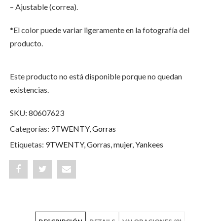
– Ajustable (correa).
*El color puede variar ligeramente en la fotografía del
producto.
Este producto no está disponible porque no quedan
existencias.
SKU:
80607623
Categorías:
9TWENTY
,
Gorras
Etiquetas:
9TWENTY
,
Gorras
,
mujer
,
Yankees
Share
Post
Share
"New
status
"New
York
"New
York