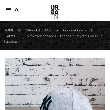
Mobile
navigation
HOME
MARKETPLACE
Gorras/Gorros
Gorras
New York Yankees Glimpse De Mujer 9TWENTY
Strapback
Skip to content