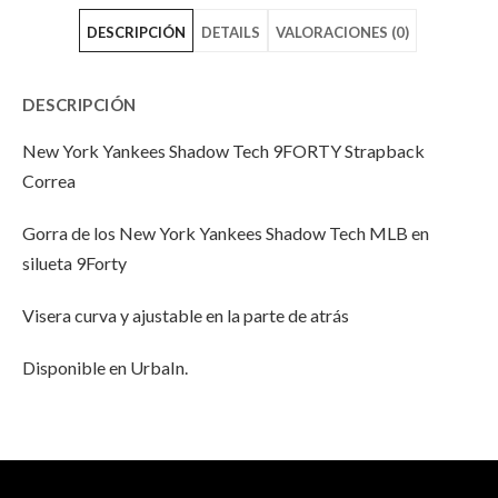
DESCRIPCIÓN
DETAILS
VALORACIONES (0)
Yankees
York
Yankees
Shadow
Yankees
Shadow
DESCRIPCIÓN
Tech
Shadow
Tech
New York Yankees Shadow Tech 9FORTY Strapback
9FORTY
Tech
9FORTY
Correa
Strapback"
9FORTY
Strapback"
Gorra de los New York Yankees Shadow Tech MLB en
on
Strapback"
on
silueta 9Forty
Facebook
on
Email
Visera curva y ajustable en la parte de atrás
Twitter
Disponible en UrbaIn.
INFORMACIÓN ADICIONAL
No hay valoraciones aún.
Peso
100 g