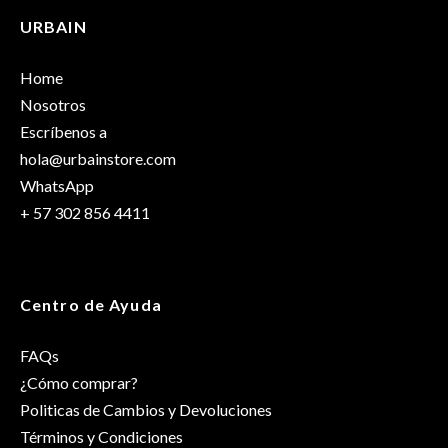
URBAIN
Solo los usuarios registrados que hayan comprado este
Dimensiones
25 × 17 × 13 cm
producto pueden hacer una valoración.
Home
Talla
OS
Nosotros
Escríbenos a
hola@urbainstore.com
WhatsApp
+ 57 302 856 4411
Centro de Ayuda
FAQs
¿Cómo comprar?
Politicas de Cambios y Devoluciones
Términos y Condiciones