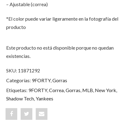
– Ajustable (correa)
*El color puede variar ligeramente en la fotografía del
producto
Este producto no está disponible porque no quedan
existencias.
SKU:
11871292
Categorías:
9FORTY
,
Gorras
Etiquetas:
9FORTY
,
Correa
,
Gorras
,
MLB
,
New York
,
Shadow Tech
,
Yankees
Share
Post
Share
"New
status
"New
York
"New
York