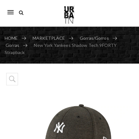
Mobile
navigation
HOME
MARKETPLACE
Gorras/Gorros
Gorras
New York Yankees Shadow Tech 9FORTY
Strapback
Skip to content