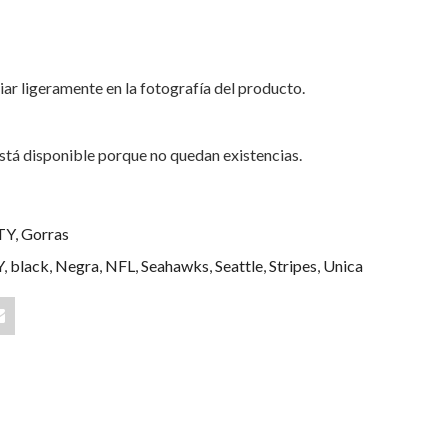
iar ligeramente en la fotografía del producto.
stá disponible porque no quedan existencias.
TY
,
Gorras
Y
,
black
,
Negra
,
NFL
,
Seahawks
,
Seattle
,
Stripes
,
Unica
Share
"Seattle
Seahawks
ks
Black