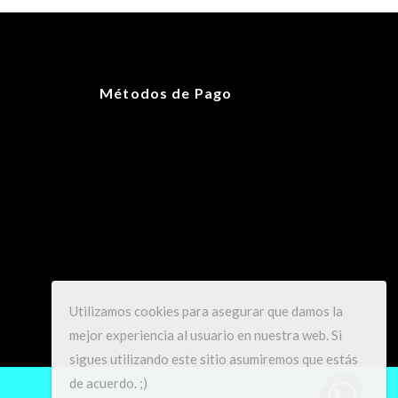
100 g
25 × 17 × 13 cm
Métodos de Pago
7 1/2
Hombre
Utilizamos cookies para asegurar que damos la
mejor experiencia al usuario en nuestra web. Si
sigues utilizando este sitio asumiremos que estás
de acuerdo. ;)