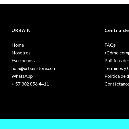
Peso
Dimensiones
URBAIN
Centro de
Talla
Home
FAQs
Género
Nosotros
¿Cómo comp
Escríbenos a
Politicas d
hola@urbainstore.com
Términos y 
WhatsApp
Politica de 
+ 57 302 856 4411
Contáctano