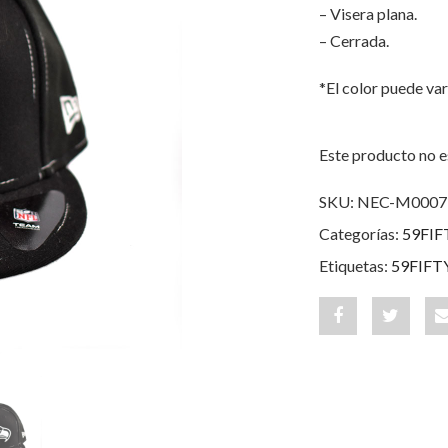
– Visera plana.
– Cerrada.
*El color puede var
Este producto no e
SKU:
NEC-M0007
Categorías:
59FIF
Etiquetas:
59FIFT
Share
Post
"Seattle
status
Seahawks
"Seattle
Black
Seahaw