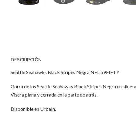
DESCRIPCIÓN
Seattle Seahawks Black Stripes Negra NFL 59FIFTY
Gorra de los Seattle Seahawks Black Stripes Negra en siluet
Visera plana y cerrada en la parte de atrás.
Disponible en UrbaIn.
INFORMACIÓN ADICIONAL
No hay valoraciones aún.