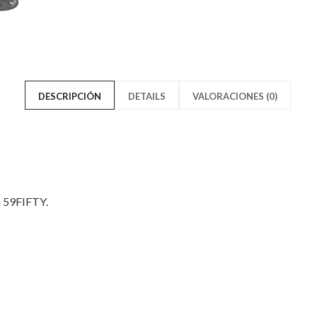
Stripes
Black
Negra
Stripes
NFL
Negra
59FIFTY"
NFL
DESCRIPCIÓN
DETAILS
VALORACIONES (0)
on
59FIFT
Facebook
on
Twitter
a 59FIFTY.
Solo los usuarios registrados q