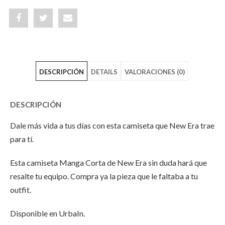
Share
Post
Share
"Camiseta
status
"Camiseta
Manga
"Camiseta
Manga
DESCRIPCIÓN
DETAILS
VALORACIONES (0)
Corta
Manga
Corta
–
Corta
–
DESCRIPCIÓN
New
–
New
Dale más vida a tus días con esta camiseta que New Era trae
Era
New
Era
para tí.
Sporting
Era
Sporting
Esta camiseta Manga Corta de New Era sin duda hará que
Goods
Sporting
Goods
resalte tu equipo. Compra ya la pieza que le faltaba a tu
outfit.
Navy
Goods
Navy
Blue"
Navy
Blue"
Disponible en UrbaIn.