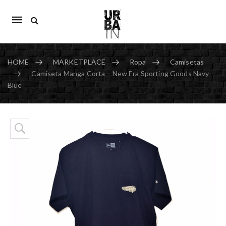
Mobile
navigation
HOME
MARKETPLACE
Ropa
Camisetas
Camiseta Manga Corta – New Era Sporting Goods Navy
Blue
Skip to content