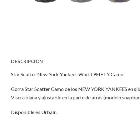
DESCRIPCIÓN
Star Scatter New York Yankees World 9FIFTY Camo
Gorra Star Scatter Camo de los NEW YORK YANKEES en sil
Visera plana y ajustable en la parte de atrás (modelo snapbac
Disponible en UrbaIn.
INFORMACIÓN ADICIONAL
No hay valoraciones aún.