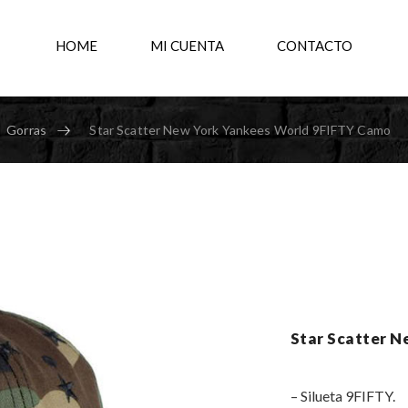
HOME
MI CUENTA
CONTACTO
Gorras
Star Scatter New York Yankees World 9FIFTY Camo
Star Scatter 
– Silueta 9FIFTY.