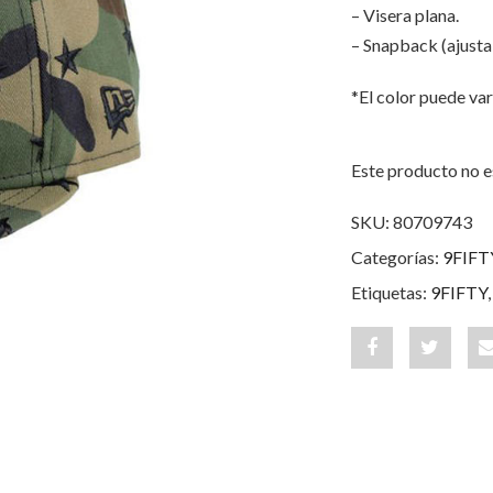
– Visera plana.
– Snapback (ajusta
*El color puede var
Este producto no e
SKU:
80709743
Categorías:
9FIFT
Etiquetas:
9FIFTY
Share
Post
"Star
status
Scatter
"Star
New
Scatter