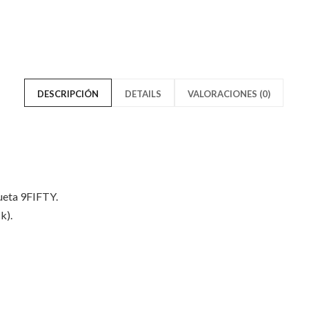
York
New
Yankees
York
World
Yankee
9FIFTY
World
DESCRIPCIÓN
DETAILS
VALORACIONES (0)
Camo"
9FIFT
on
Camo"
Facebook
on
ueta 9FIFTY.
Twitter
k).
Solo los usuarios registrados q