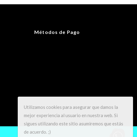
100 g
25 × 17 × 13 cm
Métodos de Pago
OS
Utilizamos cookies para asegurar que damos la
mejor experiencia al usuario en nuestra web. Si
sigues utilizando este sitio asumiremos que estás
de acuerdo. ;)