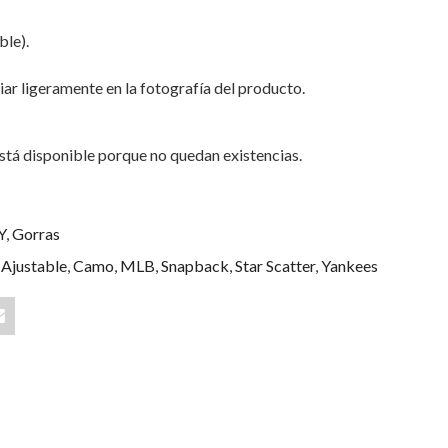
ble).
iar ligeramente en la fotografía del producto.
stá disponible porque no quedan existencias.
Y
,
Gorras
,
Ajustable
,
Camo
,
MLB
,
Snapback
,
Star Scatter
,
Yankees
Share
"Star
Scatter
New