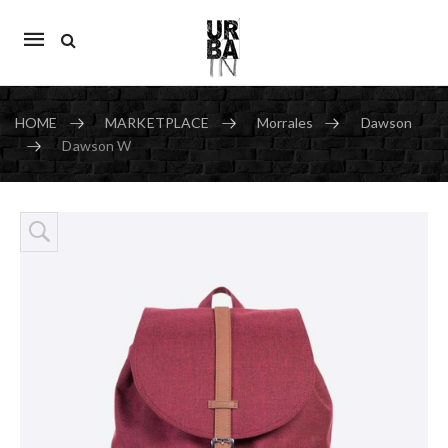
Mobile
navigation
HOME
MARKETPLACE
Morrales
Dawson
Dawson W
Skip to content