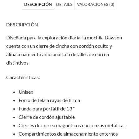
DESCRIPCIÓN
DETAILS
VALORACIONES (0)
on
W"
on
Facebook
on
Email
DESCRIPCIÓN
Twitter
Diseñada para la exploración diaria, la mochila Dawson
cuenta con un cierre de cincha con cordón oculto y
almacenamiento adicional con detalles de correa
distintivos.
Características:
Unisex
Forro de tela a rayas de firma
Funda para portátil de 13 “
Cierre de cordón ajustable
Cierres de correa magnéticos con pinzas metálicas.
Compartimientos de almacenamiento externos