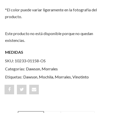
*El color puede variar ligeramente en la fotografía del
producto.
Este producto no está disponible porque no quedan
existencias.
MEDIDAS
SKU:
10233-01158-OS
Categorías:
Dawson
,
Morrales
Etiquetas:
Dawson
,
Mochila
,
Morrales
,
Vinotinto
Share
Post
Share
"Dawson
status
"Dawson
W"
"Dawson
W"