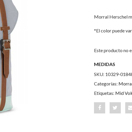
Morral Herschel m
*El color puede var
Este producto no e
MEDIDAS
SKU:
10329-0184
Categorías:
Morra
Etiquetas:
Mid Vo
Share
Post
"Retreat
status
Mid-
"Retrea