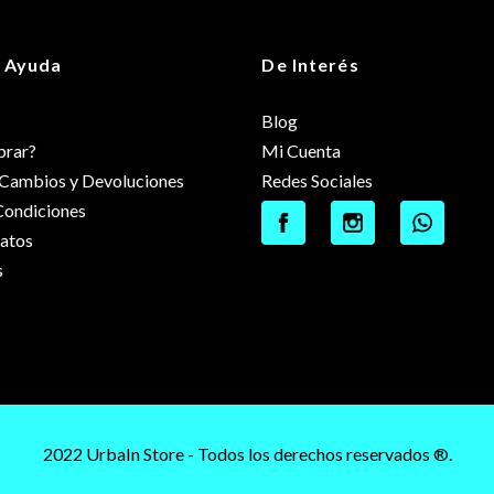
 Ayuda
De Interés
Blog
rar?
Mi Cuenta
e Cambios y Devoluciones
Redes Sociales
Condiciones
datos
s
2022 UrbaIn Store - Todos los derechos reservados ®.