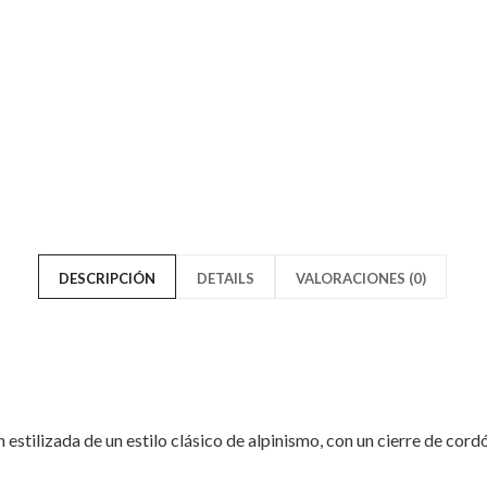
Volume
Mid-
Quarry"
Volume
on
Quarry
Facebook
on
Twitter
DESCRIPCIÓN
DETAILS
VALORACIONES (0)
stilizada de un estilo clásico de alpinismo, con un cierre de cord