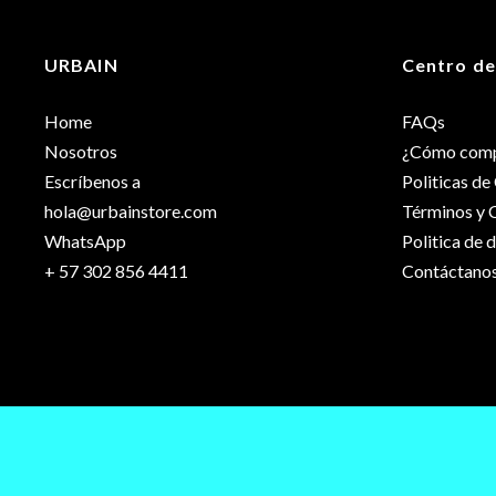
Dimensiones
URBAIN
Centro de
Color
Home
FAQs
Capacidad
Nosotros
¿Cómo comp
Escríbenos a
Politicas d
hola@urbainstore.com
Términos y 
Género
WhatsApp
Politica de 
+ 57 302 856 4411
Contáctano