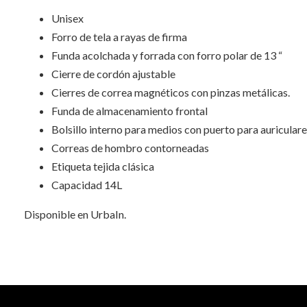
Unisex
Forro de tela a rayas de firma
Funda acolchada y forrada con forro polar de 13 “
Cierre de cordón ajustable
Cierres de correa magnéticos con pinzas metálicas.
Funda de almacenamiento frontal
Bolsillo interno para medios con puerto para auricular
Correas de hombro contorneadas
Etiqueta tejida clásica
Capacidad 14L
Disponible en UrbaIn.
INFORMACIÓN ADICIONAL
No hay valoraciones aún.
Peso