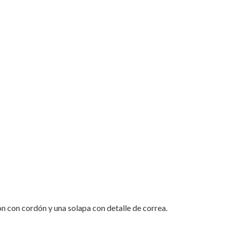
Volume
Quarry"
"
on
Email
ón con cordón y una solapa con detalle de correa.