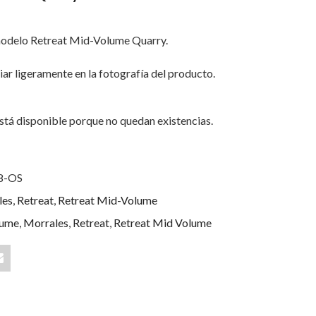
odelo Retreat Mid-Volume Quarry.
iar ligeramente en la fotografía del producto.
stá disponible porque no quedan existencias.
8-OS
les
,
Retreat
,
Retreat Mid-Volume
lume
,
Morrales
,
Retreat
,
Retreat Mid Volume
Share
"Retreat
t
Mid-