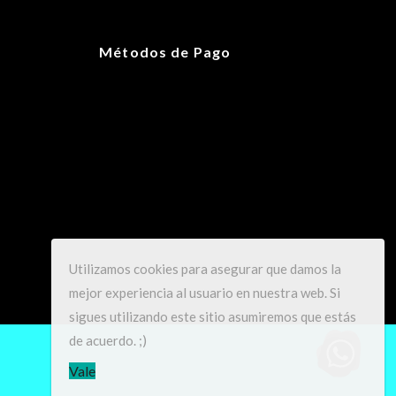
12.065 × 27.94 × 41.275 cm
Métodos de Pago
Gris
14L
Unisex
Utilizamos cookies para asegurar que damos la
mejor experiencia al usuario en nuestra web. Si
sigues utilizando este sitio asumiremos que estás
de acuerdo. ;)
Vale